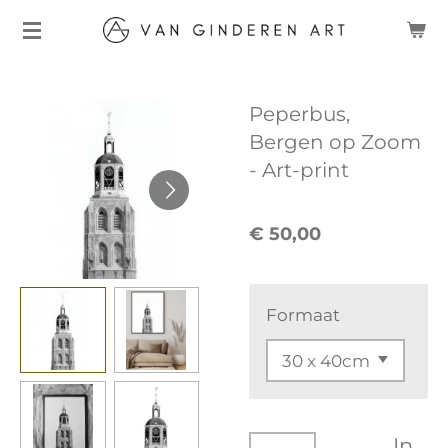
Ga
direct
naar
Peperbus,
de
Bergen op Zoom
hoofdinhoud
- Art-print
€ 50,00
Formaat
In