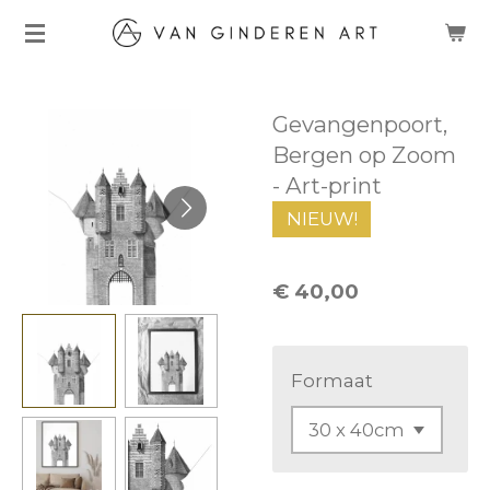
Ga
direct
naar
Gevangenpoort,
de
Bergen op Zoom
hoofdinhoud
- Art-print
NIEUW!
€ 40,00
Formaat