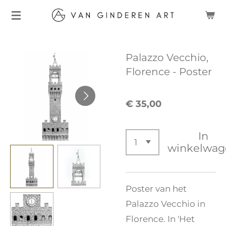
Ga
direct
naar
Palazzo Vecchio,
de
Florence - Poster
hoofdinhoud
€ 35,00
In
winkelwag
Poster van het
Palazzo Vecchio in
Florence. In 'Het